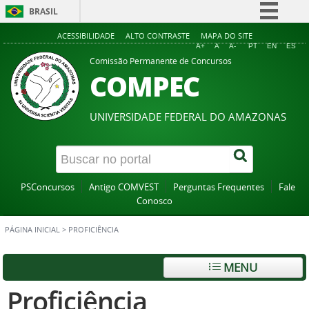
BRASIL
Simplifique!
ACESSIBILIDADE
ALTO CONTRASTE
MAPA DO SITE
A+
A
A-
PT
EN
ES
Comunica BR
Comissão Permanente de Concursos
COMPEC
Participe
Acesso à informação
UNIVERSIDADE FEDERAL DO AMAZONAS
Legislação
Canais
PSConcursos
Antigo COMVEST
Perguntas Frequentes
Fale
Conosco
PÁGINA INICIAL
>
PROFICIÊNCIA
MENU
Proficiência