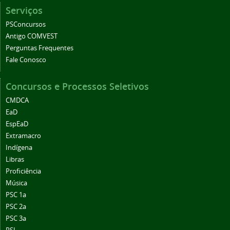
Serviços
PSConcursos
Antigo COMVEST
Perguntas Frequentes
Fale Conosco
Concursos e Processos Seletivos
CMDCA
EaD
EspEaD
Extramacro
Indígena
Libras
Proficiência
Música
PSC 1a
PSC 2a
PSC 3a