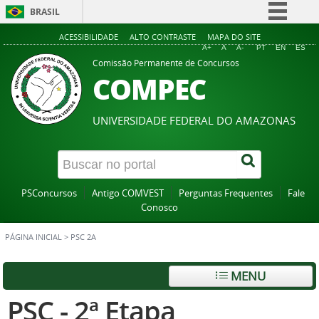
BRASIL
Simplifique!
ACESSIBILIDADE
ALTO CONTRASTE
MAPA DO SITE
A+
A
A-
PT
EN
ES
Comunica BR
Comissão Permanente de Concursos
COMPEC
Participe
Acesso à informação
UNIVERSIDADE FEDERAL DO AMAZONAS
Legislação
Canais
PSConcursos
Antigo COMVEST
Perguntas Frequentes
Fale
Conosco
PÁGINA INICIAL
>
PSC 2A
MENU
PSC - 2ª Etapa